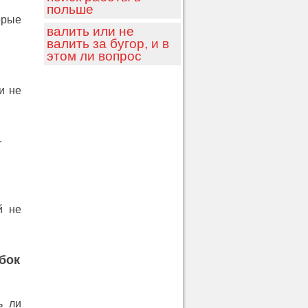
польше
орые
валить или не
валить за бугор, и в
этом ли вопрос
и не
.
й не
бок
 ли