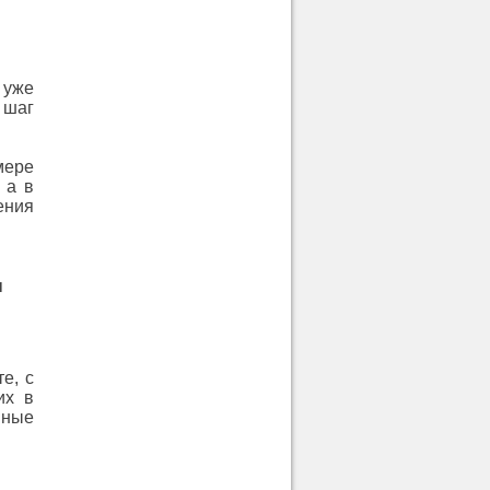
 уже
 шаг
мере
 а в
ения
ы
е, с
их в
нные