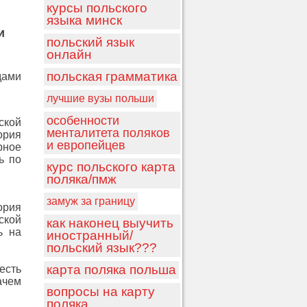
курсы польского
языка минск
и
польский язык
онлайн
польская грамматика
дами
лучшие вузы польши
особенности
ской
менталитета поляков
ория
и европейцев
рное
ь по
курс польского карта
поляка/пмж
замуж за границу
ория
ской
как наконец выучить
ь на
иностранный/
польский язык???
карта поляка польша
есть
ачем
вопросы на карту
поляка