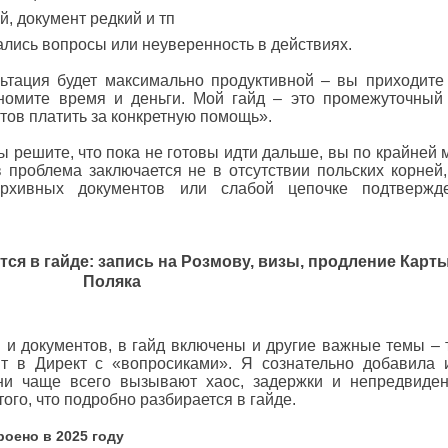
документ редкий и тп
ись вопросы или неуверенность в действиях.
 будет максимально продуктивной – вы приходите
номите время и деньги. Мой гайд – это промежуточный
тов платить за конкретную помощь».
шите, что пока не готовы идти дальше, вы по крайней 
в проблема заключается не в отсутствии польских корней,
архивных документов или слабой цепочке подтвержд
ся в гайде: запись на Розмову, визы, продление Карт
Поляка
ументов, в гайд включены и другие важные темы – т
т в Директ с «вопросиками». Я сознательно добавила 
они чаще всего вызывают хаос, задержки и непредвиде
того, что подробно разбирается в гайде.
роено в 2025 году