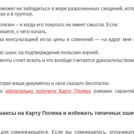
ет не заблудиться в море разрозненных сведений, кот
х и в группах.
ен – и когда его покупать не имеет смысла. Если:
аете, с чего начать.
консультацией из-за цены и сомнений — «а вдруг мне 
 шанс на подтверждение польских корней.
ты стоит искать и что вообще считается доказательством
рел ваши документы и «все сказал» бесплатно.
то
обязательно получите Карту Поляка
(никаких гаранти
 шансы на Карту Поляка и избежать типичных оши
невающихся. Если вы сомневаетесь, оплачивать