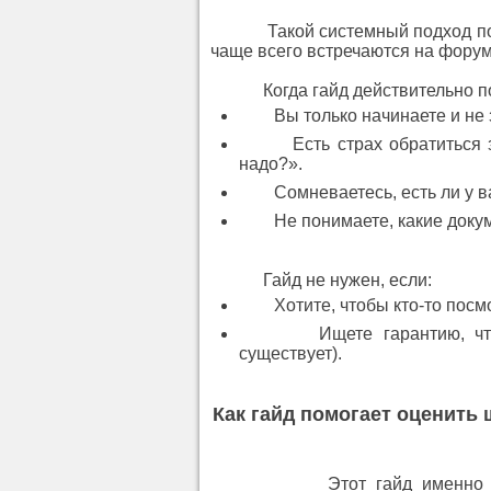
Такой системный подход помож
чаще всего встречаются на форума
Когда гайд действительно полез
Вы только начинаете и не зн
Есть страх обратиться за 
надо?».
Сомневаетесь, есть ли у вас
Не понимаете, какие докумен
Гайд не нужен, если:
Хотите, чтобы кто-то посмот
Ищете гарантию, ч
существует).
Как гайд помогает оценить
Этот гайд именно для сом