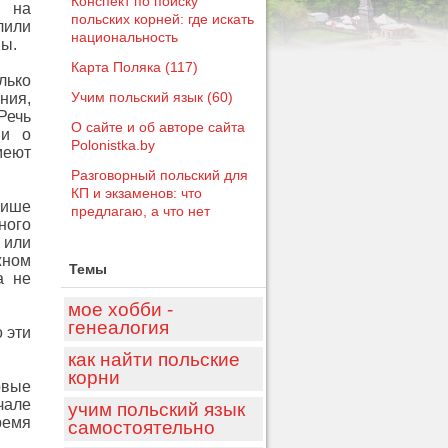
Конспект по поиску
о на
польских корней: где искать
лили
национальность
ны.
Карта Поляка (117)
лько
Учим польский язык (60)
ния,
Речь
О сайте и об авторе сайта
 и о
Polonistka.by
меют
Разговорный польский для
КП и экзаменов: что
нише
предлагаю, а что нет
ного
 или
жном
Темы
а не
мое хобби -
генеалогия
 эти
как найти польские
корни
рвые
чале
учим польский язык
ремя
самостоятельно