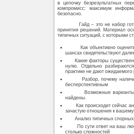
в цепочку безрезультатных пе
компромисс: максимум информ
безопасно.
Гайд – это не набор готовых
принятия решений. Материал ос
типичных ситуаций, с которыми с
Как объективно оценить и
шансах свидетельствуют далек
Какие факторы существенно 
нулю. Отдельно разбираютс
практике не дают ожидаемого 
Разбор, почему наличие не
бесперспективным
Возможные варианты разв
найдены.
Как происходит сейчас анали
зачастую отношения к вашему
Анализ типичных спорных с
По сути ответ на ваш люб
столько сложностей