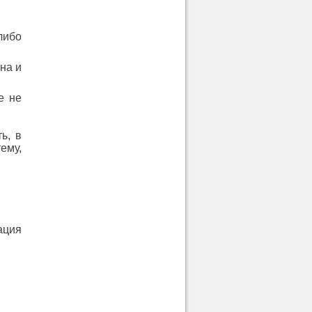
либо
на и
е не
ь, в
ему,
ация