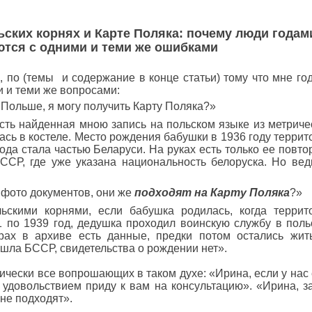
ских корнях и Карте Поляка: почему люди годам
ются с одними и теми же ошибками
темы и содержание в конце статьи) тому что мне го
и и теми же вопросами:
льше, я могу получить Карту Поляка?»
 найденная мною запись на польском языке из метриче
лась в костеле. Место рождения бабушки в 1936 году террит
ода стала частью Беларуси. На руках есть только ее повто
ССР, где уже указана национальность белоруска. Но вед
ото документов, они же
подходят на Карту Поляка
?»
 корнями, если бабушка родилась, когда террит
 по 1939 год, дедушка проходил воинскую службу в поль
рах в архиве есть данные, предки потом остались жит
тошла БССР, свидетельства о рождении нет».
ки все вопрошающих в таком духе: «Ирина, если у нас 
с удовольствием приду к вам на консультацию». «Ирина, з
не подходят».