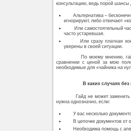
консультацию, ведь порой шансы
Альтернатива – бесконечные 
игнорируют, либо отвечают «ко
Или самостоятельный часам
часто устаревшая.
Или сразу платная консуль
уверены в своей ситуации.
По моему мнению, гайд – эт
сравнении с ценой за мою полн
необходимые для «чайника на нул
В каких случаях бе
Гайд не может заменить инди
нужна однозначно, если:
У вас несколько документов,
В цепочке документов от осн
Необходима помощь с апелл