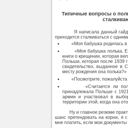
Типичные вопросы о поль
сталкива
Я написала данный гайд, по (
приходится сталкиваться с одним
«Моя бабушка родилась в По
«Моя бабушка полька. Есть
книги о крещении, которая ве
Польши, которая после 1939 г
свидетельство, выданное в С
месту рождения она полька?»
«Посмотрите, пожалуйста ф
«Считается ли польскими
принадлежала Польше с 1921
армии и участвовал в выбо
территории этой, когда она о
Ну и главное резюме практичес
шанс претендовать на корни, я 
мне платить, если мои документы 