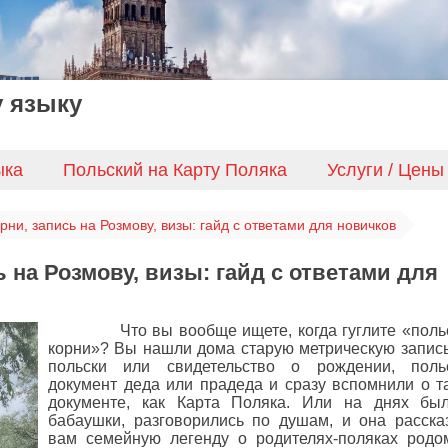
 языку
ыка
Польский на Карту Поляка
Услуги / Цены
рни, запись на Розмову, визы: гайд с ответами для новичков
 на Розмову, визы: гайд с ответами для
Что вы вообще ищете, когда гуглите «поль
корни»? Вы нашли дома старую метрическую запись
польски или свидетельство о рождении, поль
документ деда или прадеда и сразу вспомнили о т
документе, как Карта Поляка. Или на днях бы
бабаушки, разговорились по душам, и она расска
вам семейную легенду о родителях-поляках родо