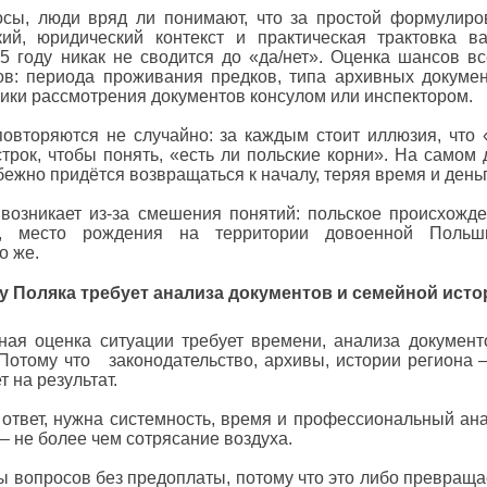
ди вряд ли понимают, что за простой формулиро
ий, юридический контекст и практическая трактовка в
5 году никак не сводится до «да/нет». Оценка шансов вс
ов: периода проживания предков, типа архивных докумен
тики рассмотрения документов консулом или инспектором.
ются не случайно: за каждым стоит иллюзия, что 
строк, чтобы понять, «есть ли польские корни». На самом 
ежно придётся возвращаться к началу, теряя время и деньг
ет из-за смешения понятий: польское происхожде
ов, место рождения на территории довоенной Поль
о же.
у Поляка требует анализа документов и семейной исто
нка ситуации требует времени, анализа документ
 Потому что законодательство, архивы, истории региона –
 на результат.
, нужна системность, время и профессиональный ана
– не более чем сотрясание воздуха.
просов без предоплаты, потому что это либо превраща