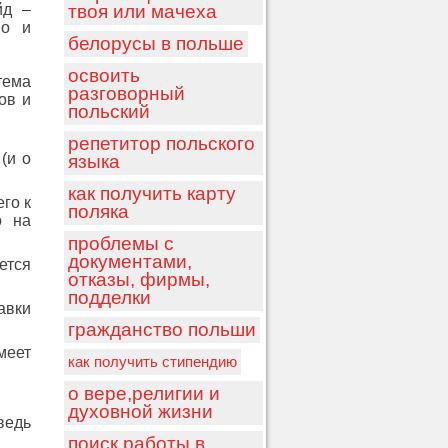
йд –
твоя или мачеха
но и
белорусы в польше
освоить
тема
разговорный
ов и
польский
репетитор польского
(и о
языка
как получить карту
го к
поляка
о на
проблемы с
документами,
ется
отказы, фирмы,
подделки
авки
гражданство польши
меет
как получить стипендию
о вере,религии и
духовной жизни
 ведь
поиск работы в