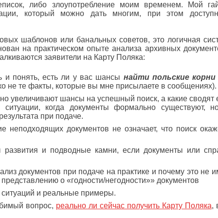
реписок, либо злоупотребление моим временем. Мой га
ации, который можно дать многим, при этом доступ
 шаблонов или банальных советов, это логичная сис
нован на практическом опыте анализа архивных документ
талкиваются заявители на Карту Поляка:
 понять, есть ли у вас шансы
найти польские корни
о не те факты, которые вы мне присылаете в сообщениях).
увеличивают шансы на успешный поиск, а какие сводят е
я ситуации, когда документы формально существуют, н
результата при подаче.
подходящих документов не означает, что поиск окаж
ития и подводные камни, если документы или спр
з документов при подаче на практике и почему это не и
 представлению о «годности/негодности»» документов
итуаций и реальные примеры.
имый вопрос,
реально ли сейчас получить Карту Поляка
,