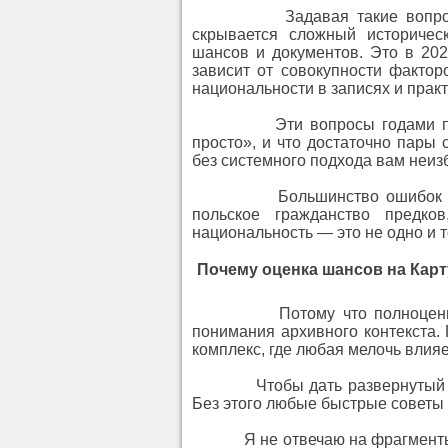
Задавая такие вопросы, лю
скрывается сложный историческ
шансов и документов. Это в 202
зависит от совокупности фактор
национальности в записях и прак
Эти вопросы годами повторя
просто», и что достаточно пары 
без системного подхода вам неизб
Большинство ошибок возника
польское гражданство предк
национальность — это не одно и т
Почему оценка шансов на Карт
Потому что полноценная оце
понимания архивного контекста.
комплекс, где любая мелочь влияет
Чтобы дать развернутый ответ
Без этого любые быстрые советы 
Я не отвечаю на фрагменты во