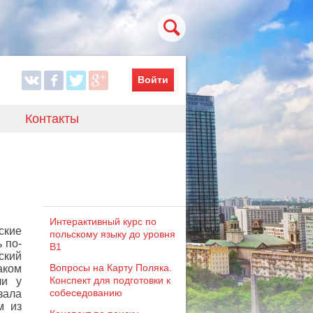
Войти
Контакты
Интерактивный курс по
ские
польскому языку до уровня
 по-
B1
ский
Вопросы на Карту Поляка.
аком
Конспект для подготовки к
ли у
собеседованию
зала
м из