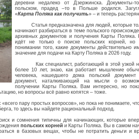
деревни недалеко от Дзержинска. Документы-т
польском, прадед –то в Польше родился. Загуг
«
Карта Поляка как получить
» – и теперь растеря
Статья предназначена для людей, которые то
начинают разбираться в теме польского происхожде
архивных документов и получения Карты Поляка. 
идёт не только о поиске польских корней, но
понимании того, какие документы действительно и
значение для подачи на Карту Поляка в 2026 году.
Как специалист, работающий в этой узкой 
более 10 лет, знаю, как работает мышление обыч
человека, нашедшего дома польский документ
документ, наталкивающий на мысли о возмо
получении Карты Поляка. Вам интересно, но пок
льтацию, но вопросы всё равно копятся – тоже.
сего пару простых вопросов», но пока не понимаете, что
ерга, то здесь вы найдете рациональный подход.
 сомнения типичны для начинающих, которые впе
ерждения
польских корней
и Карты Поляка. Вы в самом на
раться в базовых вещах, чтобы не потратить деньги и в