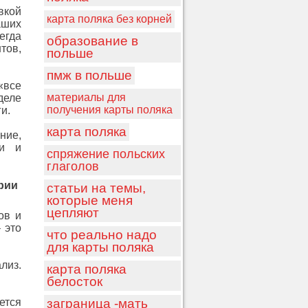
вкой
карта поляка без корней
аших
егда
образование в
тов,
польше
пмж в польше
«все
материалы для
деле
получения карты поляка
и.
карта поляка
ние,
ши и
спряжение польских
глаголов
рии
статьи на темы,
которые меня
цепляют
ов и
 это
что реально надо
для карты поляка
лиз.
карта поляка
белосток
ется
заграница -мать