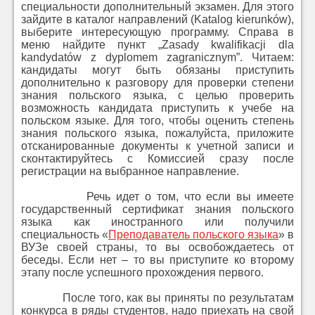
специальности дополнительный экзамен. Для этого
зайдите в каталог направлений (Katalog kierunków),
выберите интересующую программу. Справа в
меню найдите пункт
„Zasady kwalifikacji dla
kandydatów z dyplomem zagranicznym”.
Читаем:
кандидаты могут быть обязаны приступить
дополнительно к разговору для проверки степени
знания польского языка, с целью проверить
возможность кандидата приступить к учебе на
польском языке. Для того, чтобы оценить степень
знания польского языка, пожалуйста, приложите
отсканированные документы к учетной записи и
сконтактируйтесь с Комиссией сразу после
регистрации на выбранное направление.
Речь идет о том, что если вы имеете
государственный сертификат знания польского
языка как иностранного или получили
специальность «
Преподаватель польского языка
» в
ВУЗе своей страны, то вы освобождаетесь от
беседы. Если нет – то вы приступите ко второму
этапу после успешного прохождения первого.
После того, как вы приняты по результатам
конкурса в ряды студентов, надо приехать на свой