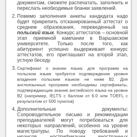
документам, сможете распечатать, заполнить и
переслать необходимые бланки заявлений.
Помимо заполнения анкеты кандидата надо
будет прикрепить отсканированный аттестат о
среднем образования, переведенный на
польский язык
. Конкурс аттестатов – основной
этап приемной кампании в Варшавском
университете. Только после того, как
абитуриент успешно выдерживает конкурс
аттестатов, его приглашают на второй этап,
устную беседу.
Сертификат о знании языка: для программ на
польском языке требуется подтверждение уровня
владения польским языком не ниже B2. Для
англоязычных программ необходимы сертификаты,
подтверждающие знание английского языка на уровне
B2 (например, IELTS с баллом от 6.0 или TOEFL с
результатом от 500 пунктов).
Дополнительные документы:
Сопроводительное письмо и рекомендации
преподавателей могут потребоваться для
некоторых направлений, особенно на уровне
магистратуры. По поводу требований и
нюансов нострификации иностранных