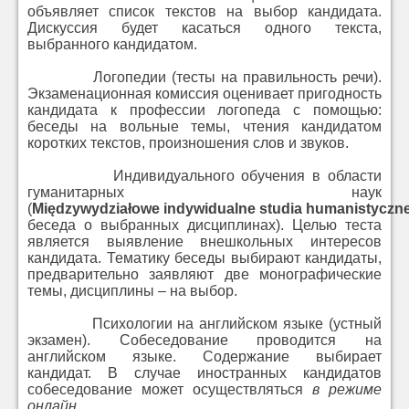
объявляет список текстов на выбор кандидата.
Дискуссия будет касаться одного текста,
выбранного кандидатом.
Логопедии (тесты на правильность речи).
Экзаменационная комиссия оценивает пригодность
кандидата к профессии логопеда с помощью:
беседы на вольные темы, чтения кандидатом
коротких текстов, произношения слов и звуков.
Индивидуального обучения в области
гуманитарных наук
(
Mi
ę
dzywydzia
ł
owe
indywidualne
studia
humanistyczn
беседа о выбранных дисциплинах). Целью теста
является выявление внешкольных интересов
кандидата.
Тематику беседы выбирают кандидаты,
предварительно заявляют две монографические
темы, дисциплины – на выбор.
Психологии на английском языке (устный
экзамен). Собеседование проводится на
английском языке. Содержание
выбирает
кандидат.
В случае иностранных кандидатов
собеседование может осуществляться
в режиме
онлайн
.