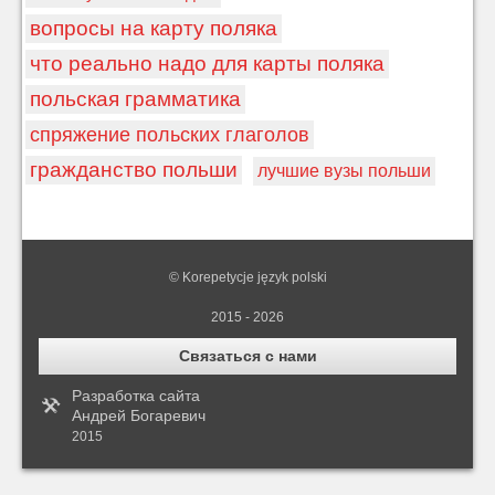
вопросы на карту поляка
что реально надо для карты поляка
польская грамматика
спряжение польских глаголов
гражданство польши
лучшие вузы польши
© Korepetycje język polski
2015 - 2026
Связаться с нами
Разработка сайта
Андрей Богаревич
2015