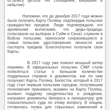
остались цитаты тех сообщений, канувших в
небытие)
Напомню, что до декабря 2017 года можно
было получить Карту Поляка, подтвердив польское
гражданство предков. Люди подтверждали это
архивными выписками, что деды-прадеды
голосовали на выборах в Сейм и Сенат, служили в
Войску польским, приносили сохранившиеся в
семье польские удостоверения личности или
паспорта предков. Благополучно получали свои
Карты.
В 2017 году уже повеял мощный ветер
перемен. В официальных польских СМИ стали
появляться статьи о большом количестве
поддельных справок и документов, как по ним
получают Карты Поляка. Белосток, который в 2017
году стал первым польским городом, получившим
полномочия принимать экзамен на Карту Поляка,
выявил подделку свидетельства о рождении,
направил документы белоруса в прокуратуру для
показательного суда по этому вопросу. В общем,
готовилась почва для серьезных изменений в