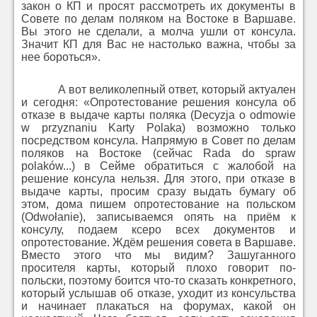
закон о КП и просят рассмотреть их документы в
Совете по делам поляком на Востоке в Варшаве.
Вы этого не сделали, а молча ушли от консула.
Значит КП для Вас не настолько важна, чтобы за
нее бороться».
А вот великолепный ответ, который актуален
и сегодня: «Опротестование решения консула об
отказе в выдаче карты поляка (Decyzja o odmowie
w przyznaniu Karty Polaka) возможно только
посредством консула. Напрямую в Совет по делам
поляков на Востоке (сейчас Rada do spraw
polaków...) в Сейме обратиться с жалобой на
решение консула нельзя. Для этого, при отказе в
выдаче карты, просим сразу выдать бумагу об
этом, дома пишем опротестование на польском
(Odwołanie), записываемся опять на приём к
консулу, подаем ксеро всех документов и
опротестование. Ждём решения совета в Варшаве.
Вместо этого что мы видим? Зашуганного
просителя карты, который плохо говорит по-
польски, поэтому боится что-то сказать конкретного,
который услышав об отказе, уходит из консульства
и начинает плакаться на форумах, какой он