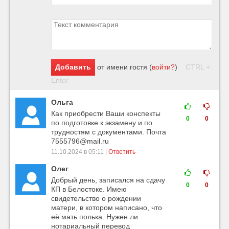
Добавить
от имени
гостя
(
войти?
)
CTRL +
Enter
Ольга
Как приобрести Ваши конспекты
0
0
по подготовке к экзамену и по
трудностям с документами. Почта
7555796@mail.ru
11.10.2024 в 05:11 |
Ответить
Олег
Добрый день, записался на сдачу
0
0
КП в Белостоке. Имею
свидетельство о рождении
матери, в котором написано, что
её мать полька. Нужен ли
нотариальный перевод