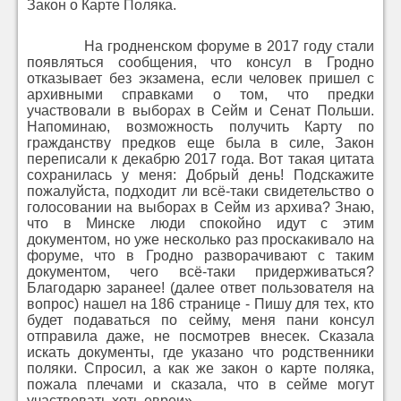
Закон о Карте Поляка.
На гродненском форуме в 2017 году стали
появляться сообщения, что консул в Гродно
отказывает без экзамена, если человек пришел с
архивными справками о том, что предки
участвовали в выборах в Сейм и Сенат Польши.
Напоминаю, возможность получить Карту по
гражданству предков еще была в силе, Закон
переписали к декабрю 2017 года. Вот такая цитата
сохранилась у меня: Добрый день! Подскажите
пожалуйста, подходит ли всё-таки свидетельство о
голосовании на выборах в Сейм из архива? Знаю,
что в Минске люди спокойно идут с этим
документом, но уже несколько раз проскакивало на
форуме, что в Гродно разворачивают с таким
документом, чего всё-таки придерживаться?
Благодарю заранее! (далее ответ пользователя на
вопрос) нашел на 186 странице - Пишу для тех, кто
будет подаваться по сейму, меня пани консул
отправила даже, не посмотрев внесек. Сказала
искать документы, где указано что родственники
поляки. Спросил, а как же закон о карте поляка,
пожала плечами и сказала, что в сейме могут
участвовать хоть евреи».