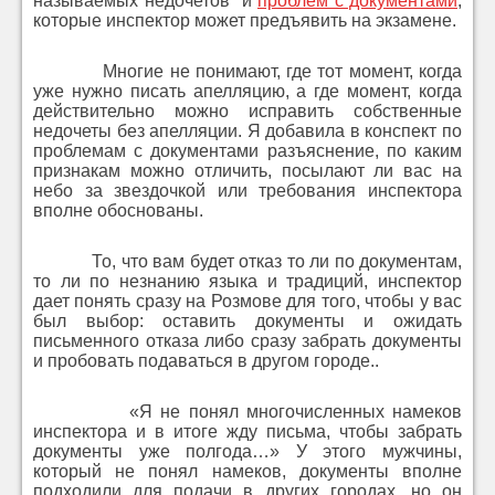
называемых недочетов и
проблем с документами
,
которые инспектор может предъявить на экзамене.
Многие не понимают, где тот момент, когда
уже нужно писать апелляцию, а где момент, когда
действительно можно исправить собственные
недочеты без апелляции. Я добавила в конспект по
проблемам с документами разъяснение, по каким
признакам можно отличить, посылают ли вас на
небо за звездочкой или требования инспектора
вполне обоснованы.
То, что вам будет отказ то ли по документам,
то ли по незнанию языка и традиций, инспектор
дает понять сразу на Розмове для того, чтобы у вас
был выбор: оставить документы и ожидать
письменного отказа либо сразу забрать документы
и пробовать подаваться в другом городе..
«Я не понял многочисленных намеков
инспектора и в итоге жду письма, чтобы забрать
документы уже полгода…» У этого мужчины,
который не понял намеков, документы вполне
подходили для подачи в других городах, но он