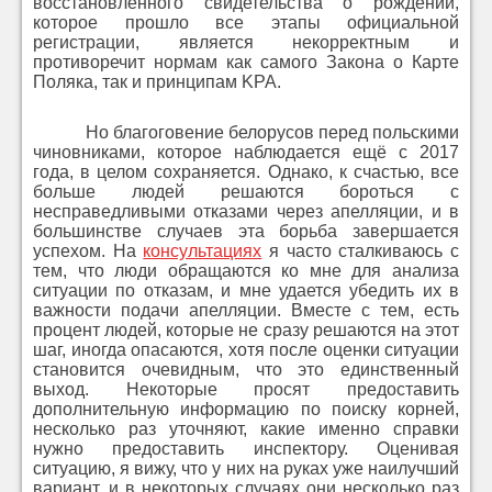
восстановленного свидетельства о рождении,
которое прошло все этапы официальной
регистрации, является некорректным и
противоречит нормам как самого Закона о Карте
Поляка, так и принципам KPA.
Но благоговение белорусов перед польскими
чиновниками, которое наблюдается ещё с 2017
года, в целом сохраняется. Однако, к счастью, все
больше людей решаются бороться с
несправедливыми отказами через апелляции, и в
большинстве случаев эта борьба завершается
успехом. На
консультациях
я часто сталкиваюсь с
тем, что люди обращаются ко мне для анализа
ситуации по отказам, и мне удается убедить их в
важности подачи апелляции. Вместе с тем, есть
процент людей, которые не сразу решаются на этот
шаг, иногда опасаются, хотя после оценки ситуации
становится очевидным, что это единственный
выход. Некоторые просят предоставить
дополнительную информацию по поиску корней,
несколько раз уточняют, какие именно справки
нужно предоставить инспектору. Оценивая
ситуацию, я вижу, что у них на руках уже наилучший
вариант, и в некоторых случаях они несколько раз