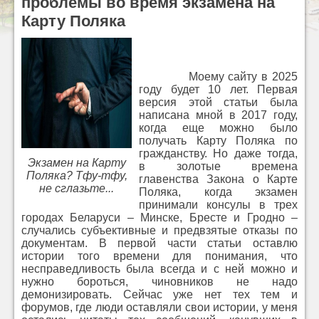
проблемы во время экзамена на
Карту Поляка
Моему сайту в 2025
году будет 10 лет. Первая
версия этой статьи была
написана мной в 2017 году,
когда еще можно было
получать Карту Поляка по
гражданству. Но даже тогда,
Экзамен на Карту
в золотые времена
Поляка? Тфу-тфу,
главенства Закона о Карте
не сглазьте...
Поляка, когда экзамен
принимали консулы в трех
городах Беларуси – Минске, Бресте и Гродно –
случались субъективные и предвзятые отказы по
документам. В первой части статьи оставлю
истории того времени для понимания, что
несправедливость была всегда и с ней можно и
нужно бороться, чиновников не надо
демонизировать. Сейчас уже нет тех тем и
форумов, где люди оставляли свои истории, у меня