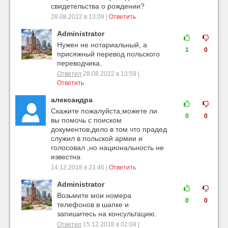
свидетельства о рождении?
28.08.2022 в 13:09 |
Ответить
Administrator
Нужен не нотариальный, а
1
0
присяжный перевод польского
переводчика.
Ответил
28.08.2022 в 13:59 |
Ответить
александра
Скажите пожалуйста,можете ли
0
0
вы помочь с поиском
документов,дело в том что прадед
служил в польской армии и
голосовал ,но национальность не
известна
14.12.2018 в 23:46 |
Ответить
Administrator
Возьмите мои номера
0
0
телефонов в шапке и
запишитесь на консультацию.
Ответил
15.12.2018 в 02:04 |