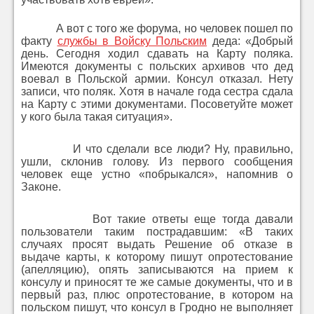
А вот с того же форума, но человек пошел по
факту
службы в Войску Польским
деда: «Добрый
день. Сегодня ходил сдавать на Карту поляка.
Имеются документы с польских архивов что дед
воевал в Польской армии. Консул отказал. Нету
записи, что поляк. Хотя в начале года сестра сдала
на Карту с этими документами. Посоветуйте может
у кого была такая ситуация».
И что сделали все люди? Ну, правильно,
ушли, склонив голову. Из первого сообщения
человек еще устно «побрыкался», напомнив о
Законе.
Вот такие ответы еще тогда давали
пользователи таким пострадавшим: «В таких
случаях просят выдать Решение об отказе в
выдаче карты, к которому пишут опротестование
(апелляцию), опять записываются на прием к
консулу и приносят те же самые документы, что и в
первый раз, плюс опротестование, в котором на
польском пишут, что консул в Гродно не выполняет